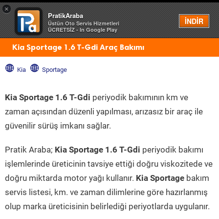
×
PratikAraba
Menü
İNDİR
Üstün Oto Servis Hizmetleri
ÜCRETSİZ - In Google Play
Kia Sportage 1.6 T-Gdi Araç Bakımı
Kia
Sportage
Kia Sportage 1.6 T-Gdi
periyodik bakımının km ve
zaman açısından düzenli yapılması, arızasız bir araç ile
güvenilir sürüş imkanı sağlar.
Pratik Araba;
Kia Sportage 1.6 T-Gdi
periyodik bakımı
işlemlerinde üreticinin tavsiye ettiği doğru viskozitede ve
doğru miktarda motor yağı kullanır.
Kia Sportage
bakım
servis listesi, km. ve zaman dilimlerine göre hazırlanmış
olup marka üreticisinin belirlediği periyotlarda uygulanır.