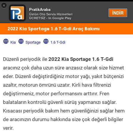
×
PratikAraba
Menü
İNDİR
Üstün Oto Servis Hizmetleri
ÜCRETSİZ - In Google Play
2022 Kia Sportage 1.6 T-Gdi Araç Bakımı
Kia
Sportage
1.6 T-Gdi
Düzenli periyodik ile
2022 Kia Sportage 1.6 T-Gdi
aracınız çok daha uzun süre arızasız olarak size hizmet
eder. Düzenli değiştirdiğiniz motor yağı, yakıt bütçenizi
azaltır, motorun ömrünü uzatır. Kirli hava filtrenizi
değiştirmeniz, motor performansını arttırır. Fren
balataların kontrolü güvenli sürüş yapmanızı sağlar.
Kısacası periyodik bakım hem güvenliğinizi sağlar hem
de aracınızın durumu hakkında size çok değerli bilgiler
verir.