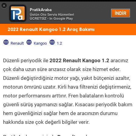
×
PratikAraba
Menü
İNDİR
Üstün Oto Servis Hizmetleri
ÜCRETSİZ - In Google Play
2022 Renault Kangoo 1.2 Araç Bakımı
Renault
Kangoo
1.2
Düzenli periyodik ile
2022 Renault Kangoo 1.2
aracınız
çok daha uzun süre arızasız olarak size hizmet eder.
Düzenli değiştirdiğiniz motor yağı, yakıt bütçenizi azaltır,
motorun ömrünü uzatır. Kirli hava filtrenizi değiştirmeniz,
motor performansını arttırır. Fren balataların kontrolü
güvenli sürüş yapmanızı sağlar. Kısacası periyodik bakım
hem güvenliğinizi sağlar hem de aracınızın durumu
hakkında size çok değerli bilgiler verir.