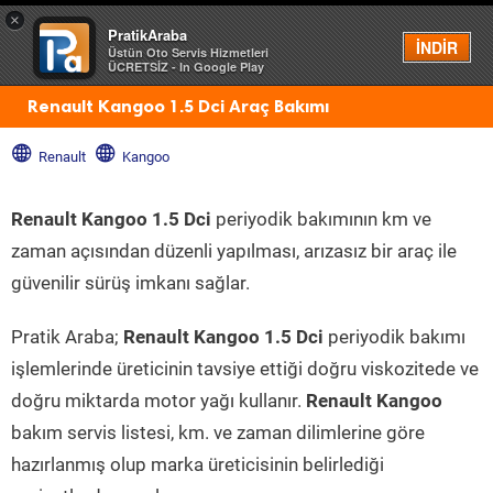
×
PratikAraba
Menü
İNDİR
Üstün Oto Servis Hizmetleri
ÜCRETSİZ - In Google Play
Renault Kangoo 1.5 Dci Araç Bakımı
Renault
Kangoo
Renault Kangoo 1.5 Dci
periyodik bakımının km ve
zaman açısından düzenli yapılması, arızasız bir araç ile
güvenilir sürüş imkanı sağlar.
Pratik Araba;
Renault Kangoo 1.5 Dci
periyodik bakımı
işlemlerinde üreticinin tavsiye ettiği doğru viskozitede ve
doğru miktarda motor yağı kullanır.
Renault Kangoo
bakım servis listesi, km. ve zaman dilimlerine göre
hazırlanmış olup marka üreticisinin belirlediği