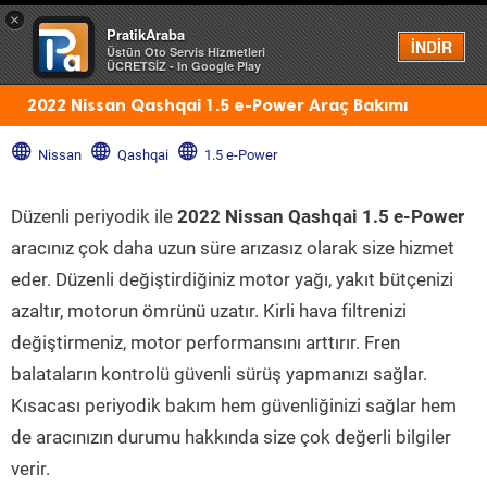
×
PratikAraba
Menü
İNDİR
Üstün Oto Servis Hizmetleri
ÜCRETSİZ - In Google Play
2022 Nissan Qashqai 1.5 e-Power Araç Bakımı
Nissan
Qashqai
1.5 e-Power
Düzenli periyodik ile
2022 Nissan Qashqai 1.5 e-Power
aracınız çok daha uzun süre arızasız olarak size hizmet
eder. Düzenli değiştirdiğiniz motor yağı, yakıt bütçenizi
azaltır, motorun ömrünü uzatır. Kirli hava filtrenizi
değiştirmeniz, motor performansını arttırır. Fren
balataların kontrolü güvenli sürüş yapmanızı sağlar.
Kısacası periyodik bakım hem güvenliğinizi sağlar hem
de aracınızın durumu hakkında size çok değerli bilgiler
verir.