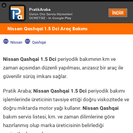
×
PratikAraba
Menü
İNDİR
Üstün Oto Servis Hizmetleri
ÜCRETSİZ - In Google Play
Nissan Qashqai 1.5 Dci Araç Bakımı
Nissan
Qashqai
Nissan Qashqai 1.5 Dci
periyodik bakımının km ve
zaman açısından düzenli yapılması, arızasız bir araç ile
güvenilir sürüş imkanı sağlar.
Pratik Araba;
Nissan Qashqai 1.5 Dci
periyodik bakımı
işlemlerinde üreticinin tavsiye ettiği doğru viskozitede ve
doğru miktarda motor yağı kullanır.
Nissan Qashqai
bakım servis listesi, km. ve zaman dilimlerine göre
hazırlanmış olup marka üreticisinin belirlediği