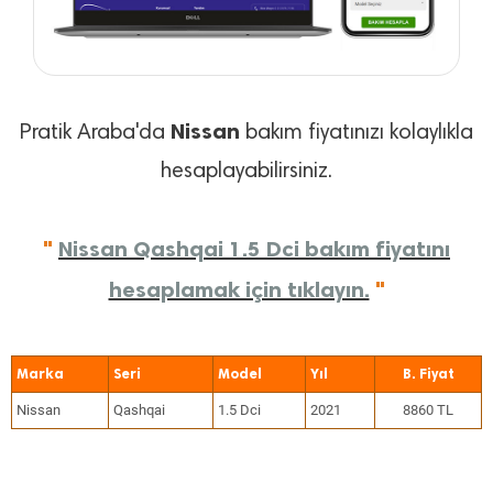
Nissan
Pratik Araba'da
bakım fiyatınızı kolaylıkla
hesaplayabilirsiniz.
"
Nissan Qashqai 1.5 Dci bakım fiyatını
hesaplamak için tıklayın.
"
Marka
Seri
Model
Yıl
Nissan
Qashqai
1.5 Dci
2021
8860 TL