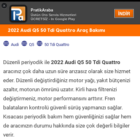
×
PratikAraba
Menü
İNDİR
Üstün Oto Servis Hizmetleri
ÜCRETSİZ - In Google Play
2022 Audi Q5 50 Tdi Quattro Araç Bakımı
Audi
Q5
50 Tdi Quattro
Düzenli periyodik ile
2022 Audi Q5 50 Tdi Quattro
aracınız çok daha uzun süre arızasız olarak size hizmet
eder. Düzenli değiştirdiğiniz motor yağı, yakıt bütçenizi
azaltır, motorun ömrünü uzatır. Kirli hava filtrenizi
değiştirmeniz, motor performansını arttırır. Fren
balataların kontrolü güvenli sürüş yapmanızı sağlar.
Kısacası periyodik bakım hem güvenliğinizi sağlar hem
de aracınızın durumu hakkında size çok değerli bilgiler
verir.