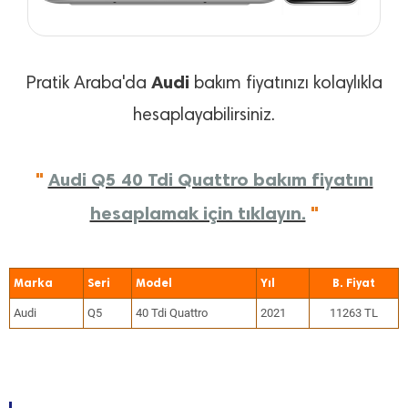
Audi
Pratik Araba'da
bakım fiyatınızı kolaylıkla
hesaplayabilirsiniz.
"
Audi Q5 40 Tdi Quattro bakım fiyatını
hesaplamak için tıklayın.
"
Marka
Seri
Model
Yıl
Audi
Q5
40 Tdi Quattro
2021
11263 TL