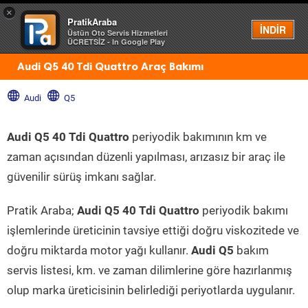
×
PratikAraba
Menü
İNDİR
Üstün Oto Servis Hizmetleri
ÜCRETSİZ - In Google Play
Audi Q5 40 Tdi Quattro Araç Bakımı
Audi
Q5
Audi Q5 40 Tdi Quattro
periyodik bakımının km ve
zaman açısından düzenli yapılması, arızasız bir araç ile
güvenilir sürüş imkanı sağlar.
Pratik Araba;
Audi Q5 40 Tdi Quattro
periyodik bakımı
işlemlerinde üreticinin tavsiye ettiği doğru viskozitede ve
doğru miktarda motor yağı kullanır.
Audi Q5
bakım
servis listesi, km. ve zaman dilimlerine göre hazırlanmış
olup marka üreticisinin belirlediği periyotlarda uygulanır.