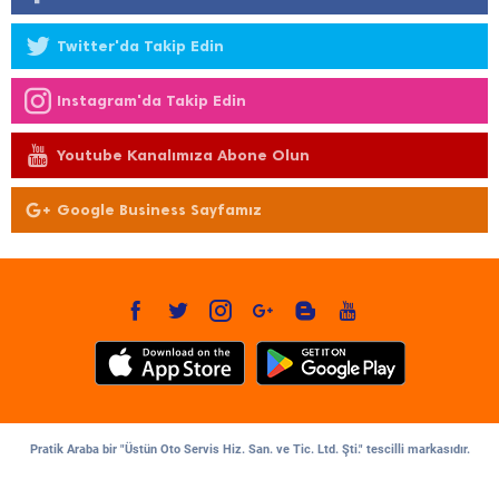
Twitter'da Takip Edin
Instagram'da Takip Edin
Youtube Kanalımıza Abone Olun
Google Business Sayfamız
Pratik Araba bir "Üstün Oto Servis Hiz. San. ve Tic. Ltd. Şti." tescilli markasıdır.