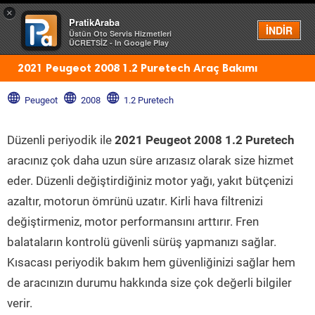
×
PratikAraba
Menü
İNDİR
Üstün Oto Servis Hizmetleri
ÜCRETSİZ - In Google Play
2021 Peugeot 2008 1.2 Puretech Araç Bakımı
Peugeot
2008
1.2 Puretech
Düzenli periyodik ile
2021 Peugeot 2008 1.2 Puretech
aracınız çok daha uzun süre arızasız olarak size hizmet
eder. Düzenli değiştirdiğiniz motor yağı, yakıt bütçenizi
azaltır, motorun ömrünü uzatır. Kirli hava filtrenizi
değiştirmeniz, motor performansını arttırır. Fren
balataların kontrolü güvenli sürüş yapmanızı sağlar.
Kısacası periyodik bakım hem güvenliğinizi sağlar hem
de aracınızın durumu hakkında size çok değerli bilgiler
verir.