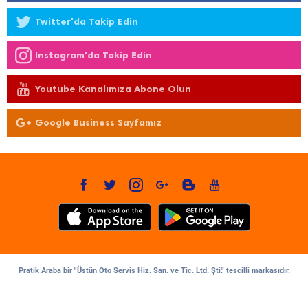
Twitter'da Takip Edin
Instagram'da Takip Edin
Youtube Kanalımıza Abone Olun
Google Business Sayfamız
Pratik Araba bir "Üstün Oto Servis Hiz. San. ve Tic. Ltd. Şti." tescilli markasıdır.