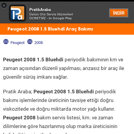
×
PratikAraba
Menü
İNDİR
Üstün Oto Servis Hizmetleri
ÜCRETSİZ - In Google Play
Peugeot 2008 1.5 Bluehdi Araç Bakımı
Peugeot
2008
Peugeot 2008 1.5 Bluehdi
periyodik bakımının km ve
zaman açısından düzenli yapılması, arızasız bir araç ile
güvenilir sürüş imkanı sağlar.
Pratik Araba;
Peugeot 2008 1.5 Bluehdi
periyodik
bakımı işlemlerinde üreticinin tavsiye ettiği doğru
viskozitede ve doğru miktarda motor yağı kullanır.
Peugeot 2008
bakım servis listesi, km. ve zaman
dilimlerine göre hazırlanmış olup marka üreticisinin