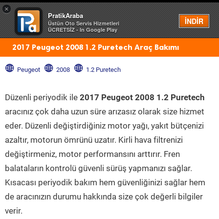
×
PratikAraba
Menü
İNDİR
Üstün Oto Servis Hizmetleri
ÜCRETSİZ - In Google Play
2017 Peugeot 2008 1.2 Puretech Araç Bakımı
Peugeot
2008
1.2 Puretech
Düzenli periyodik ile
2017 Peugeot 2008 1.2 Puretech
aracınız çok daha uzun süre arızasız olarak size hizmet
eder. Düzenli değiştirdiğiniz motor yağı, yakıt bütçenizi
azaltır, motorun ömrünü uzatır. Kirli hava filtrenizi
değiştirmeniz, motor performansını arttırır. Fren
balataların kontrolü güvenli sürüş yapmanızı sağlar.
Kısacası periyodik bakım hem güvenliğinizi sağlar hem
de aracınızın durumu hakkında size çok değerli bilgiler
verir.