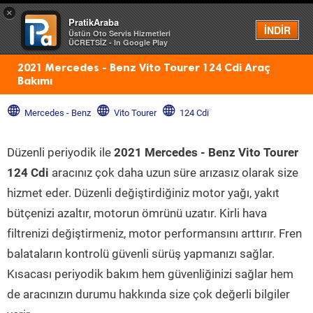
×
PratikAraba
Menü
İNDİR
Üstün Oto Servis Hizmetleri
ÜCRETSİZ - In Google Play
2021 Mercedes - Benz Vito Tourer 124 Cdi Araç
Bakımı
Mercedes - Benz
Vito Tourer
124 Cdi
Düzenli periyodik ile
2021 Mercedes - Benz Vito Tourer
124 Cdi
aracınız çok daha uzun süre arızasız olarak size
hizmet eder. Düzenli değiştirdiğiniz motor yağı, yakıt
bütçenizi azaltır, motorun ömrünü uzatır. Kirli hava
filtrenizi değiştirmeniz, motor performansını arttırır. Fren
balataların kontrolü güvenli sürüş yapmanızı sağlar.
Kısacası periyodik bakım hem güvenliğinizi sağlar hem
de aracınızın durumu hakkında size çok değerli bilgiler