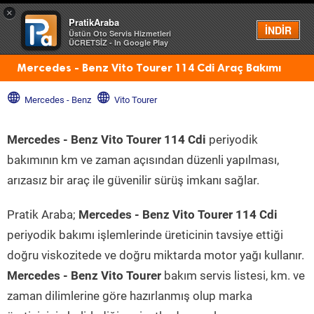
×
PratikAraba
Menü
İNDİR
Üstün Oto Servis Hizmetleri
ÜCRETSİZ - In Google Play
Mercedes - Benz Vito Tourer 114 Cdi Araç Bakımı
Mercedes - Benz
Vito Tourer
Mercedes - Benz Vito Tourer 114 Cdi
periyodik
bakımının km ve zaman açısından düzenli yapılması,
arızasız bir araç ile güvenilir sürüş imkanı sağlar.
Pratik Araba;
Mercedes - Benz Vito Tourer 114 Cdi
periyodik bakımı işlemlerinde üreticinin tavsiye ettiği
doğru viskozitede ve doğru miktarda motor yağı kullanır.
Mercedes - Benz Vito Tourer
bakım servis listesi, km. ve
zaman dilimlerine göre hazırlanmış olup marka