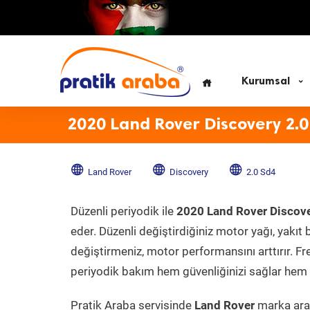
Kurumsal
2020 Land Rover Discovery 2.0
Land Rover
Discovery
2.0 Sd4
Düzenli periyodik ile
2020 Land Rover Discov
eder. Düzenli değiştirdiğiniz motor yağı, yakıt b
değiştirmeniz, motor performansını arttırır. Fr
periyodik bakım hem güvenliğinizi sağlar hem d
Pratik Araba servisinde
Land Rover
marka arac