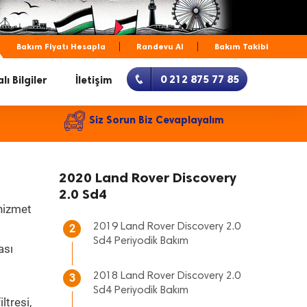
Bakım Fiyatı Hesapla
Randevu Al
Bakım Takibi
0 212 875 77 85
lı Bilgiler
İletişim
Siz Sorun Biz Cevaplayalım
2020 Land Rover Discovery
2.0 Sd4
 hizmet
2019 Land Rover Discovery 2.0
2
Sd4 Periyodik Bakım
ası
2018 Land Rover Discovery 2.0
3
Sd4 Periyodik Bakım
ltresi,