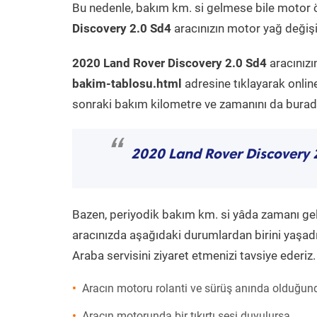
Bu nedenle, bakım km. si gelmese bile motor 
Discovery 2.0 Sd4
aracınızın motor yağ değişi
2020 Land Rover Discovery 2.0 Sd4
aracınızı
bakim-tablosu.html
adresine tıklayarak onlin
sonraki bakım kilometre ve zamanını da buradan
“
2020 Land Rover Discovery 
Bazen, periyodik bakım km. si yâda zamanı gelme
aracınızda aşağıdaki durumlardan birini yaşadı
Araba servisini ziyaret etmenizi tavsiye ederiz.
Aracın motoru rolanti ve sürüş anında olduğund
Aracın motorunda bir tıkırtı sesi duyulursa