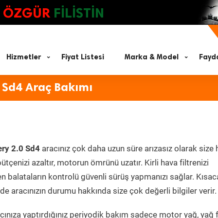
ÖZGÜR
FİLİSTİN
Hizmetler
Fiyat Listesi
Marka & Model
Fayda
 Sd4 Araç Bakımı
ery 2.0 Sd4
aracınız çok daha uzun süre arızasız olarak size
ütçenizi azaltır, motorun ömrünü uzatır. Kirli hava filtrenizi
en balataların kontrolü güvenli sürüş yapmanızı sağlar. Kısac
e aracınızın durumu hakkında size çok değerli bilgiler verir.
ınıza yaptırdığınız periyodik bakım sadece motor yağ, yağ fi