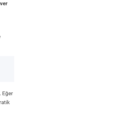
ver
e
. Eğer
ratik