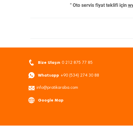
" Oto servis fiyat teklifi için
ww
Bize Ulaşın
0 212 875 77 85
Whatsapp
+90 (534) 274 30 88
info@pratikaraba.com
Google Map