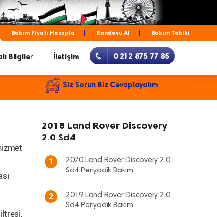
Bakım Fiyatı Hesapla
Randevu Al
Bakım Takibi
0 212 875 77 85
lı Bilgiler
İletişim
Siz Sorun Biz Cevaplayalım
2018 Land Rover Discovery
2.0 Sd4
 hizmet
2020 Land Rover Discovery 2.0
1
Sd4 Periyodik Bakım
ası
2019 Land Rover Discovery 2.0
2
Sd4 Periyodik Bakım
ltresi,