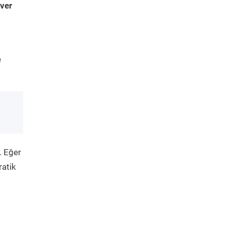
ver
e
. Eğer
ratik