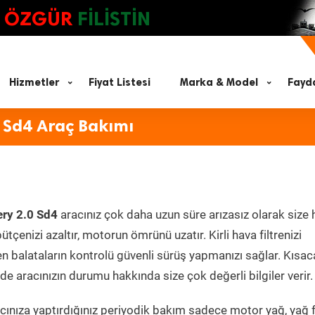
ÖZGÜR
FİLİSTİN
Hizmetler
Fiyat Listesi
Marka & Model
Fayda
 Sd4 Araç Bakımı
ery 2.0 Sd4
aracınız çok daha uzun süre arızasız olarak size
ütçenizi azaltır, motorun ömrünü uzatır. Kirli hava filtrenizi
en balataların kontrolü güvenli sürüş yapmanızı sağlar. Kısac
e aracınızın durumu hakkında size çok değerli bilgiler verir.
ınıza yaptırdığınız periyodik bakım sadece motor yağ, yağ fi