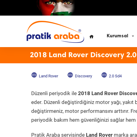
Kurumsal
2018 Land Rover Discovery 2.0
Land Rover
Discovery
2.0 Sd4
Düzenli periyodik ile
2018 Land Rover Discov
eder. Düzenli değiştirdiğiniz motor yağı, yakıt b
değiştirmeniz, motor performansını arttırır. Fr
periyodik bakım hem güvenliğinizi sağlar hem d
Pratik Araba servisinde
Land Rover
marka arac