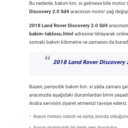
Bu nedenle, bakım km. si gelmese bile motor 
Discovery 2.0 Sd4
aracınızın motor yağ değişi
2018 Land Rover Discovery 2.0 Sd4
aracınızı
bakim-tablosu.html
adresine tıklayarak onlin
sonraki bakım kilometre ve zamanını da buradan
“
2018 Land Rover Discovery 
Bazen, periyodik bakım km. si yâda zamanı gelme
aracınızda aşağıdaki durumlardan birini yaşadı
Araba servisini ziyaret etmenizi tavsiye ederiz.
Aracın motoru rolanti ve sürüş anında olduğund
Aracın motorunda bir tıkırtı sesi duyulursa