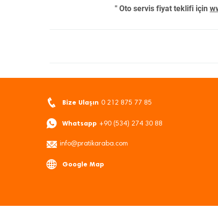
" Oto servis fiyat teklifi için
ww
Bize Ulaşın
0 212 875 77 85
Whatsapp
+90 (534) 274 30 88
info@pratikaraba.com
Google Map