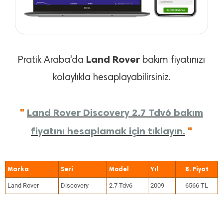
Land Rover
Pratik Araba'da
bakım fiyatınızı
kolaylıkla hesaplayabilirsiniz.
"
Land Rover Discovery 2.7 Tdv6 bakım
fiyatını hesaplamak için tıklayın.
"
Marka
Seri
Model
Yıl
Land Rover
Discovery
2.7 Tdv6
2009
6566 TL