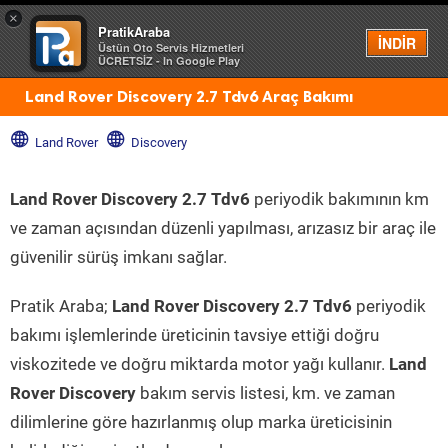
×
PratikAraba
Menü
İNDİR
Üstün Oto Servis Hizmetleri
ÜCRETSİZ - In Google Play
Land Rover Discovery 2.7 Tdv6 Araç Bakımı
Land Rover
Discovery
Land Rover Discovery 2.7 Tdv6
periyodik bakımının km
ve zaman açısından düzenli yapılması, arızasız bir araç ile
güvenilir sürüş imkanı sağlar.
Pratik Araba;
Land Rover Discovery 2.7 Tdv6
periyodik
bakımı işlemlerinde üreticinin tavsiye ettiği doğru
viskozitede ve doğru miktarda motor yağı kullanır.
Land
Rover Discovery
bakım servis listesi, km. ve zaman
dilimlerine göre hazırlanmış olup marka üreticisinin