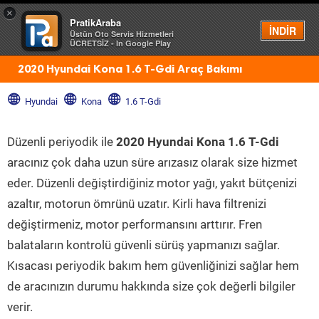
×
PratikAraba
Menü
İNDİR
Üstün Oto Servis Hizmetleri
ÜCRETSİZ - In Google Play
2020 Hyundai Kona 1.6 T-Gdi Araç Bakımı
Hyundai
Kona
1.6 T-Gdi
Düzenli periyodik ile
2020 Hyundai Kona 1.6 T-Gdi
aracınız çok daha uzun süre arızasız olarak size hizmet
eder. Düzenli değiştirdiğiniz motor yağı, yakıt bütçenizi
azaltır, motorun ömrünü uzatır. Kirli hava filtrenizi
değiştirmeniz, motor performansını arttırır. Fren
balataların kontrolü güvenli sürüş yapmanızı sağlar.
Kısacası periyodik bakım hem güvenliğinizi sağlar hem
de aracınızın durumu hakkında size çok değerli bilgiler
verir.