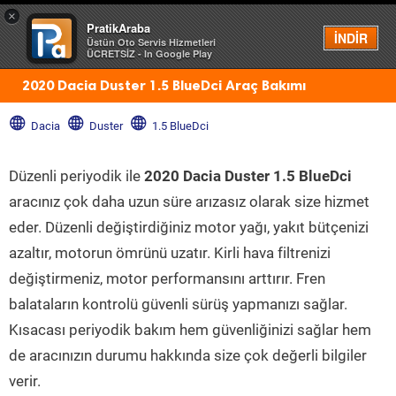
×
PratikAraba
Menü
İNDİR
Üstün Oto Servis Hizmetleri
ÜCRETSİZ - In Google Play
2020 Dacia Duster 1.5 BlueDci Araç Bakımı
Dacia
Duster
1.5 BlueDci
Düzenli periyodik ile
2020 Dacia Duster 1.5 BlueDci
aracınız çok daha uzun süre arızasız olarak size hizmet
eder. Düzenli değiştirdiğiniz motor yağı, yakıt bütçenizi
azaltır, motorun ömrünü uzatır. Kirli hava filtrenizi
değiştirmeniz, motor performansını arttırır. Fren
balataların kontrolü güvenli sürüş yapmanızı sağlar.
Kısacası periyodik bakım hem güvenliğinizi sağlar hem
de aracınızın durumu hakkında size çok değerli bilgiler
verir.