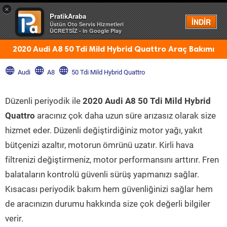
×
PratikAraba
Menü
İNDİR
Üstün Oto Servis Hizmetleri
ÜCRETSİZ - In Google Play
2020 Audi A8 50 Tdi Mild Hybrid Quattro Araç Bakımı
Audi
A8
50 Tdi Mild Hybrid Quattro
Düzenli periyodik ile
2020 Audi A8 50 Tdi Mild Hybrid
Quattro
aracınız çok daha uzun süre arızasız olarak size
hizmet eder. Düzenli değiştirdiğiniz motor yağı, yakıt
bütçenizi azaltır, motorun ömrünü uzatır. Kirli hava
filtrenizi değiştirmeniz, motor performansını arttırır. Fren
balataların kontrolü güvenli sürüş yapmanızı sağlar.
Kısacası periyodik bakım hem güvenliğinizi sağlar hem
de aracınızın durumu hakkında size çok değerli bilgiler
verir.