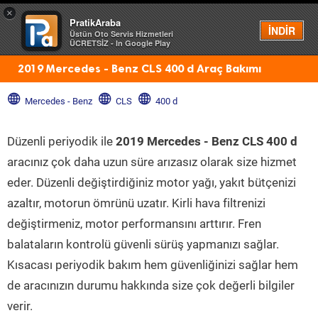
×
PratikAraba
Menü
İNDİR
Üstün Oto Servis Hizmetleri
ÜCRETSİZ - In Google Play
2019 Mercedes - Benz CLS 400 d Araç Bakımı
Mercedes - Benz
CLS
400 d
Düzenli periyodik ile
2019 Mercedes - Benz CLS 400 d
aracınız çok daha uzun süre arızasız olarak size hizmet
eder. Düzenli değiştirdiğiniz motor yağı, yakıt bütçenizi
azaltır, motorun ömrünü uzatır. Kirli hava filtrenizi
değiştirmeniz, motor performansını arttırır. Fren
balataların kontrolü güvenli sürüş yapmanızı sağlar.
Kısacası periyodik bakım hem güvenliğinizi sağlar hem
de aracınızın durumu hakkında size çok değerli bilgiler
verir.