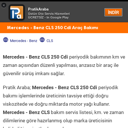
×
PratikAraba
Menü
İNDİR
Üstün Oto Servis Hizmetleri
ÜCRETSİZ - In Google Play
Mercedes - Benz CLS 250 Cdi Araç Bakımı
Mercedes - Benz
CLS
Mercedes - Benz CLS 250 Cdi
periyodik bakımının km ve
zaman açısından düzenli yapılması, arızasız bir araç ile
güvenilir sürüş imkanı sağlar.
Pratik Araba;
Mercedes - Benz CLS 250 Cdi
periyodik
bakımı işlemlerinde üreticinin tavsiye ettiği doğru
viskozitede ve doğru miktarda motor yağı kullanır.
Mercedes - Benz CLS
bakım servis listesi, km. ve zaman
dilimlerine göre hazırlanmış olup marka üreticisinin