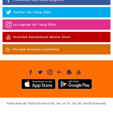
Twitter'da Takip Edin
Instagram'da Takip Edin
Youtube Kanalımıza Abone Olun
Google Business Sayfamız
Pratik Araba bir "Üstün Oto Servis Hiz. San. ve Tic. Ltd. Şti." tescilli markasıdır.