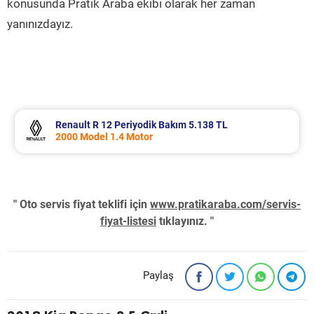
konusunda Pratik Araba ekibi olarak her zaman
yanınızdayız.
Renault R 12 Periyodik Bakım 5.138 TL
Fo
2000 Model 1.4 Motor
20
" Oto servis fiyat teklifi için
www.pratikaraba.com/servis-
fiyat-listesi
tıklayınız. "
Paylaş