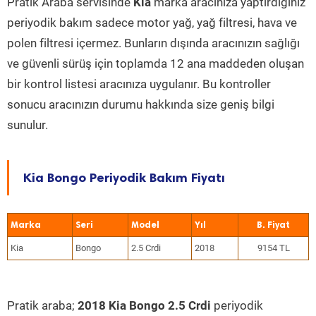
Pratik Araba servisinde
Kia
marka aracınıza yaptırdığınız
periyodik bakım sadece motor yağ, yağ filtresi, hava ve
polen filtresi içermez. Bunların dışında aracınızın sağlığı
ve güvenli sürüş için toplamda 12 ana maddeden oluşan
bir kontrol listesi aracınıza uygulanır. Bu kontroller
sonucu aracınızın durumu hakkında size geniş bilgi
sunulur.
Kia Bongo Periyodik Bakım Fiyatı
Marka
Seri
Model
Yıl
Kia
Bongo
2.5 Crdi
2018
9154 TL
Pratik araba;
2018 Kia Bongo 2.5 Crdi
periyodik