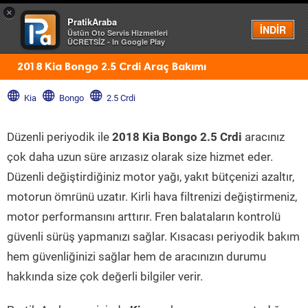
×
PratikAraba
Menü
İNDİR
Üstün Oto Servis Hizmetleri
ÜCRETSİZ - In Google Play
2018 Kia Bongo 2.5 Crdi Araç Bakımı
Kia
Bongo
2.5 Crdi
Düzenli periyodik ile
2018 Kia Bongo 2.5 Crdi
aracınız
çok daha uzun süre arızasız olarak size hizmet eder.
Düzenli değiştirdiğiniz motor yağı, yakıt bütçenizi azaltır,
motorun ömrünü uzatır. Kirli hava filtrenizi değiştirmeniz,
motor performansını arttırır. Fren balataların kontrolü
güvenli sürüş yapmanızı sağlar. Kısacası periyodik bakım
hem güvenliğinizi sağlar hem de aracınızın durumu
hakkında size çok değerli bilgiler verir.