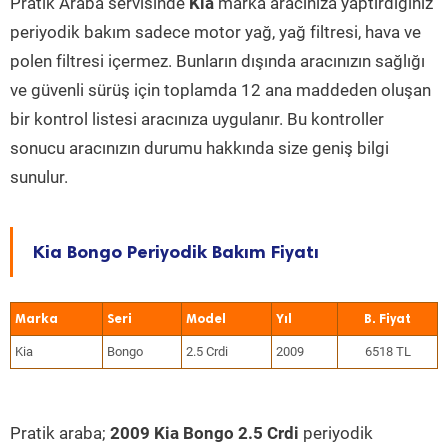
Pratik Araba servisinde
Kia
marka aracınıza yaptırdığınız
periyodik bakım sadece motor yağ, yağ filtresi, hava ve
polen filtresi içermez. Bunların dışında aracınızın sağlığı
ve güvenli sürüş için toplamda 12 ana maddeden oluşan
bir kontrol listesi aracınıza uygulanır. Bu kontroller
sonucu aracınızın durumu hakkında size geniş bilgi
sunulur.
Kia Bongo Periyodik Bakım Fiyatı
Marka
Seri
Model
Yıl
Kia
Bongo
2.5 Crdi
2009
6518 TL
Pratik araba;
2009 Kia Bongo 2.5 Crdi
periyodik