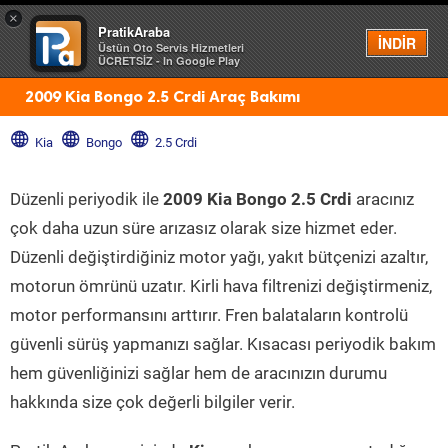
×
PratikAraba
Menü
İNDİR
Üstün Oto Servis Hizmetleri
ÜCRETSİZ - In Google Play
2009 Kia Bongo 2.5 Crdi Araç Bakımı
Kia
Bongo
2.5 Crdi
Düzenli periyodik ile
2009 Kia Bongo 2.5 Crdi
aracınız
çok daha uzun süre arızasız olarak size hizmet eder.
Düzenli değiştirdiğiniz motor yağı, yakıt bütçenizi azaltır,
motorun ömrünü uzatır. Kirli hava filtrenizi değiştirmeniz,
motor performansını arttırır. Fren balataların kontrolü
güvenli sürüş yapmanızı sağlar. Kısacası periyodik bakım
hem güvenliğinizi sağlar hem de aracınızın durumu
hakkında size çok değerli bilgiler verir.