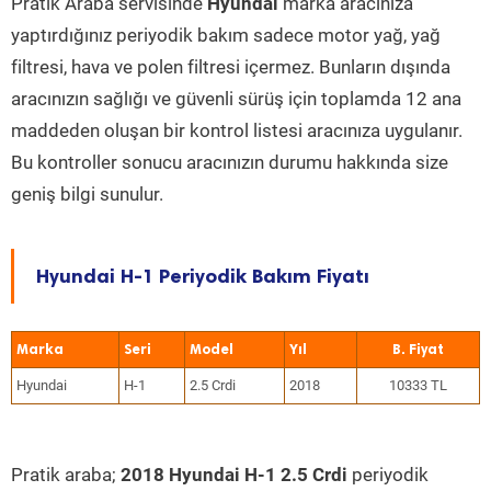
Pratik Araba servisinde
Hyundai
marka aracınıza
yaptırdığınız periyodik bakım sadece motor yağ, yağ
filtresi, hava ve polen filtresi içermez. Bunların dışında
aracınızın sağlığı ve güvenli sürüş için toplamda 12 ana
maddeden oluşan bir kontrol listesi aracınıza uygulanır.
Bu kontroller sonucu aracınızın durumu hakkında size
geniş bilgi sunulur.
Hyundai H-1 Periyodik Bakım Fiyatı
Marka
Seri
Model
Yıl
Hyundai
H-1
2.5 Crdi
2018
10333 TL
Pratik araba;
2018 Hyundai H-1 2.5 Crdi
periyodik