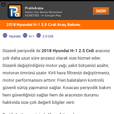
×
PratikAraba
Menü
İNDİR
Üstün Oto Servis Hizmetleri
ÜCRETSİZ - In Google Play
2018 Hyundai H-1 2.5 Crdi Araç Bakımı
Hyundai
H-1
2.5 Crdi
Düzenli periyodik ile
2018 Hyundai H-1 2.5 Crdi
aracınız
çok daha uzun süre arızasız olarak size hizmet eder.
Düzenli değiştirdiğiniz motor yağı, yakıt bütçenizi azaltır,
motorun ömrünü uzatır. Kirli hava filtrenizi değiştirmeniz,
motor performansını arttırır. Fren balataların kontrolü
güvenli sürüş yapmanızı sağlar. Kısacası periyodik bakım
hem güvenliğinizi sağlar hem de aracınızın durumu
hakkında size çok değerli bilgiler verir.