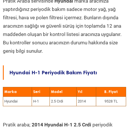
Pratik Araba servisinde
Hyundai
marka aracınıza
yaptırdığınız periyodik bakım sadece motor yağ, yağ
filtresi, hava ve polen filtresi içermez. Bunların dışında
aracınızın sağlığı ve güvenli sürüş için toplamda 12 ana
maddeden oluşan bir kontrol listesi aracınıza uygulanır.
Bu kontroller sonucu aracınızın durumu hakkında size
geniş bilgi sunulur.
Hyundai H-1 Periyodik Bakım Fiyatı
Marka
Seri
Model
Yıl
Hyundai
H-1
2.5 Crdi
2014
9528 TL
Pratik araba;
2014 Hyundai H-1 2.5 Crdi
periyodik