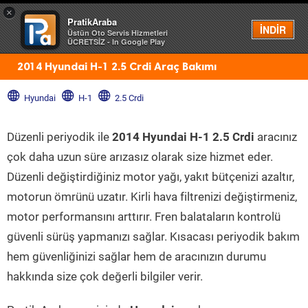
×
PratikAraba
Menü
İNDİR
Üstün Oto Servis Hizmetleri
ÜCRETSİZ - In Google Play
2014 Hyundai H-1 2.5 Crdi Araç Bakımı
Hyundai
H-1
2.5 Crdi
Düzenli periyodik ile
2014 Hyundai H-1 2.5 Crdi
aracınız
çok daha uzun süre arızasız olarak size hizmet eder.
Düzenli değiştirdiğiniz motor yağı, yakıt bütçenizi azaltır,
motorun ömrünü uzatır. Kirli hava filtrenizi değiştirmeniz,
motor performansını arttırır. Fren balataların kontrolü
güvenli sürüş yapmanızı sağlar. Kısacası periyodik bakım
hem güvenliğinizi sağlar hem de aracınızın durumu
hakkında size çok değerli bilgiler verir.