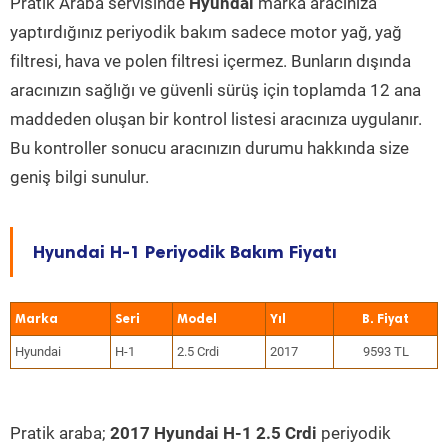
Pratik Araba servisinde
Hyundai
marka aracınıza
yaptırdığınız periyodik bakım sadece motor yağ, yağ
filtresi, hava ve polen filtresi içermez. Bunların dışında
aracınızın sağlığı ve güvenli sürüş için toplamda 12 ana
maddeden oluşan bir kontrol listesi aracınıza uygulanır.
Bu kontroller sonucu aracınızın durumu hakkında size
geniş bilgi sunulur.
Hyundai H-1 Periyodik Bakım Fiyatı
Marka
Seri
Model
Yıl
Hyundai
H-1
2.5 Crdi
2017
9593 TL
Pratik araba;
2017 Hyundai H-1 2.5 Crdi
periyodik