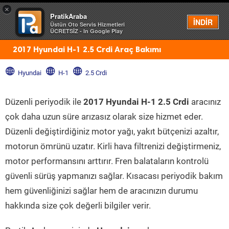
×
PratikAraba
Menü
İNDİR
Üstün Oto Servis Hizmetleri
ÜCRETSİZ - In Google Play
2017 Hyundai H-1 2.5 Crdi Araç Bakımı
Hyundai
H-1
2.5 Crdi
Düzenli periyodik ile
2017 Hyundai H-1 2.5 Crdi
aracınız
çok daha uzun süre arızasız olarak size hizmet eder.
Düzenli değiştirdiğiniz motor yağı, yakıt bütçenizi azaltır,
motorun ömrünü uzatır. Kirli hava filtrenizi değiştirmeniz,
motor performansını arttırır. Fren balataların kontrolü
güvenli sürüş yapmanızı sağlar. Kısacası periyodik bakım
hem güvenliğinizi sağlar hem de aracınızın durumu
hakkında size çok değerli bilgiler verir.