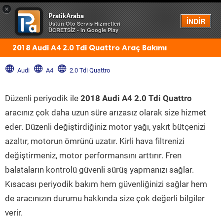
×
PratikAraba
Menü
İNDİR
Üstün Oto Servis Hizmetleri
ÜCRETSİZ - In Google Play
2018 Audi A4 2.0 Tdi Quattro Araç Bakımı
Audi
A4
2.0 Tdi Quattro
Düzenli periyodik ile
2018 Audi A4 2.0 Tdi Quattro
aracınız çok daha uzun süre arızasız olarak size hizmet
eder. Düzenli değiştirdiğiniz motor yağı, yakıt bütçenizi
azaltır, motorun ömrünü uzatır. Kirli hava filtrenizi
değiştirmeniz, motor performansını arttırır. Fren
balataların kontrolü güvenli sürüş yapmanızı sağlar.
Kısacası periyodik bakım hem güvenliğinizi sağlar hem
de aracınızın durumu hakkında size çok değerli bilgiler
verir.