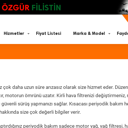
ÖZGÜR
FİLİSTİN
Hizmetler
Fiyat Listesi
Marka & Model
Fayda
z çok daha uzun süre arızasız olarak size hizmet eder. Düzen
tır, motorun ömrünü uzatır. Kirli hava filtrenizi değiştirmeniz
olü güvenli sürüş yapmanızı sağlar. Kısacası periyodik bakım 
akkında size çok değerli bilgiler verir.
tırdığınız periyodik bakım sadece motor yağ, yağ filtresi, h