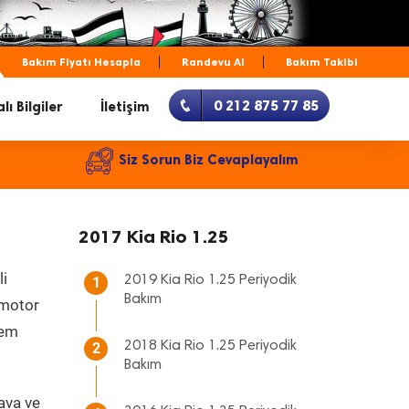
Bakım Fiyatı Hesapla
Randevu Al
Bakım Takibi
0 212 875 77 85
lı Bilgiler
İletişim
Siz Sorun Biz Cevaplayalım
2017 Kia Rio 1.25
li
2019 Kia Rio 1.25 Periyodik
1
Bakım
, motor
hem
2018 Kia Rio 1.25 Periyodik
2
Bakım
ava ve