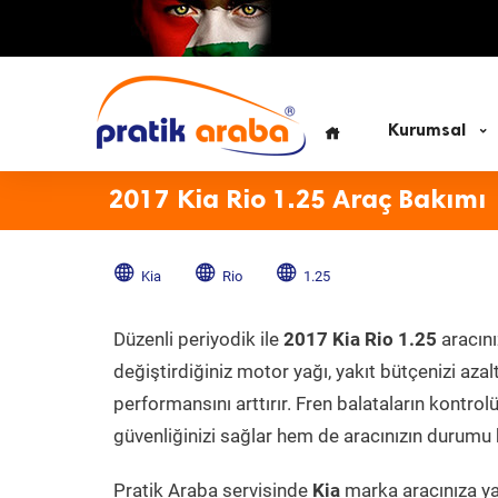
Kurumsal
2017 Kia Rio 1.25 Araç Bakımı
Kia
Rio
1.25
Düzenli periyodik ile
2017 Kia Rio 1.25
aracını
değiştirdiğiniz motor yağı, yakıt bütçenizi azal
performansını arttırır. Fren balataların kontr
güvenliğinizi sağlar hem de aracınızın durumu h
Pratik Araba servisinde
Kia
marka aracınıza yap