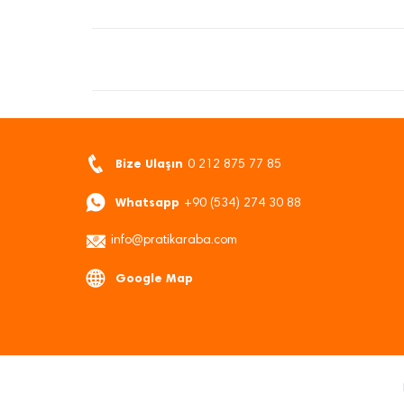
Bize Ulaşın
0 212 875 77 85
Whatsapp
+90 (534) 274 30 88
info@pratikaraba.com
Google Map