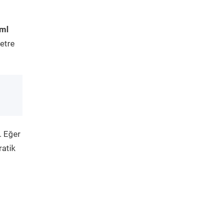
tml
etre
. Eğer
ratik