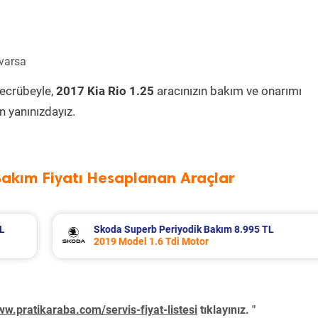
 varsa
tecrübeyle,
2017 Kia Rio 1.25
aracınızın bakım ve onarımı
 yanınızdayız.
Bakım Fiyatı Hesaplanan Araçlar
5 TL
Renault R 12 Periyodik Bakım 5.138 TL
2000 Model 1.4 Motor
w.pratikaraba.com/servis-fiyat-listesi
tıklayınız. "