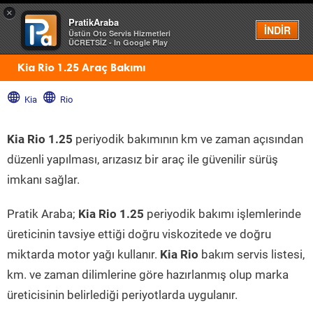
×
PratikAraba
Menü
İNDİR
Üstün Oto Servis Hizmetleri
ÜCRETSİZ - In Google Play
Kia Rio 1.25 Araç Bakımı
Kia
Rio
Kia Rio 1.25
periyodik bakımının km ve zaman açısından
düzenli yapılması, arızasız bir araç ile güvenilir sürüş
imkanı sağlar.
Pratik Araba;
Kia Rio 1.25
periyodik bakımı işlemlerinde
üreticinin tavsiye ettiği doğru viskozitede ve doğru
miktarda motor yağı kullanır.
Kia Rio
bakım servis listesi,
km. ve zaman dilimlerine göre hazırlanmış olup marka
üreticisinin belirlediği periyotlarda uygulanır.