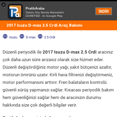
×
PratikAraba
Menü
İNDİR
Üstün Oto Servis Hizmetleri
ÜCRETSİZ - In Google Play
2017 Isuzu D-max 2.5 Crdi Araç Bakımı
Isuzu
D-max
2.5 Crdi
Düzenli periyodik ile
2017 Isuzu D-max 2.5 Crdi
aracınız
çok daha uzun süre arızasız olarak size hizmet eder.
Düzenli değiştirdiğiniz motor yağı, yakıt bütçenizi azaltır,
motorun ömrünü uzatır. Kirli hava filtrenizi değiştirmeniz,
motor performansını arttırır. Fren balataların kontrolü
güvenli sürüş yapmanızı sağlar. Kısacası periyodik bakım
hem güvenliğinizi sağlar hem de aracınızın durumu
hakkında size çok değerli bilgiler verir.