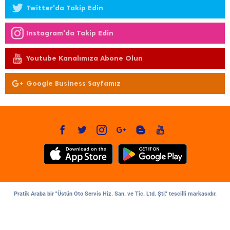
Twitter'da Takip Edin
Instagram'da Takip Edin
Youtube Kanalımıza Abone Olun
Google Business Sayfamız
Pratik Araba bir "Üstün Oto Servis Hiz. San. ve Tic. Ltd. Şti." tescilli markasıdır.