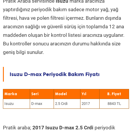
Pratik Araba servisinde
Isuzu
marka aracınıza
yaptırdığınız periyodik bakım sadece motor yağ, yağ
filtresi, hava ve polen filtresi içermez. Bunların dışında
aracınızın sağlığı ve güvenli sürüş için toplamda 12 ana
maddeden oluşan bir kontrol listesi aracınıza uygulanır.
Bu kontroller sonucu aracınızın durumu hakkında size
geniş bilgi sunulur.
Isuzu D-max Periyodik Bakım Fiyatı
Marka
Seri
Model
Yıl
Isuzu
D-max
2.5 Crdi
2017
8843 TL
Pratik araba;
2017 Isuzu D-max 2.5 Crdi
periyodik