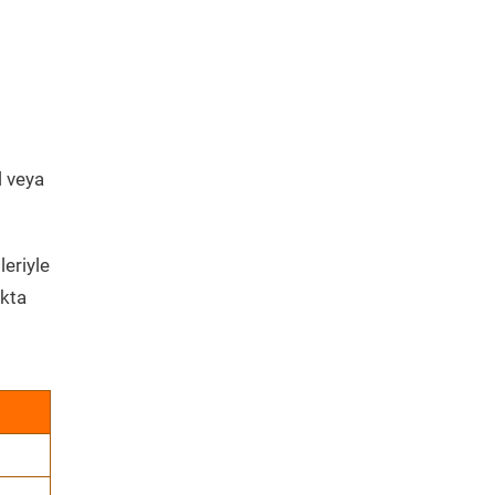
l veya
leriyle
kta