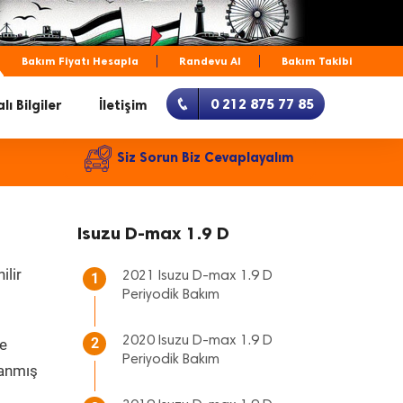
Bakım Fiyatı Hesapla
Randevu Al
Bakım Takibi
0 212 875 77 85
lı Bilgiler
İletişim
Siz Sorun Biz Cevaplayalım
Isuzu D-max 1.9 D
ilir
2021 Isuzu D-max 1.9 D
1
Periyodik Bakım
2020 Isuzu D-max 1.9 D
2
ve
Periyodik Bakım
lanmış