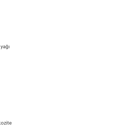
 yağı
kozite