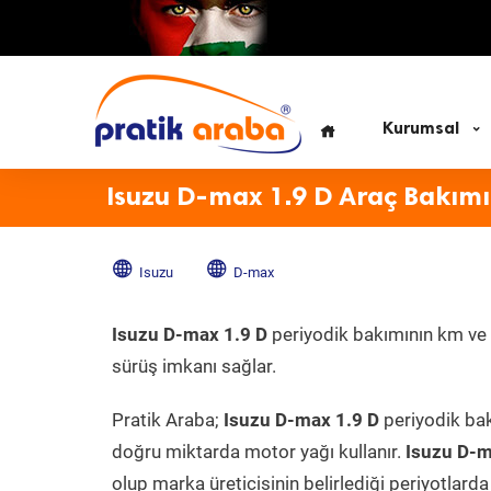
Kurumsal
Isuzu D-max 1.9 D Araç Bakımı
Isuzu
D-max
Isuzu D-max 1.9 D
periyodik bakımının km ve z
sürüş imkanı sağlar.
Pratik Araba;
Isuzu D-max 1.9 D
periyodik bak
doğru miktarda motor yağı kullanır.
Isuzu D-
olup marka üreticisinin belirlediği periyotlarda