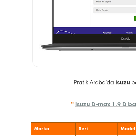
Isuzu
Pratik Araba'da
ba
"
Isuzu D-max 1.9 D bak
Marka
Seri
Model