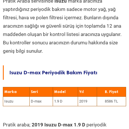
Pratik Araba servisinde
Isuzu
marka aracınıza
yaptırdığınız periyodik bakım sadece motor yağ, yağ
filtresi, hava ve polen filtresi içermez. Bunların dışında
aracınızın sağlığı ve güvenli sürüş için toplamda 12 ana
maddeden oluşan bir kontrol listesi aracınıza uygulanır.
Bu kontroller sonucu aracınızın durumu hakkında size
geniş bilgi sunulur.
Isuzu D-max Periyodik Bakım Fiyatı
Marka
Seri
Model
Yıl
Isuzu
D-max
1.9 D
2019
8586 TL
Pratik araba;
2019 Isuzu D-max 1.9 D
periyodik