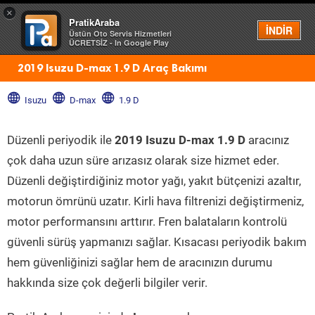
×
PratikAraba
Menü
İNDİR
Üstün Oto Servis Hizmetleri
ÜCRETSİZ - In Google Play
2019 Isuzu D-max 1.9 D Araç Bakımı
Isuzu
D-max
1.9 D
Düzenli periyodik ile
2019 Isuzu D-max 1.9 D
aracınız
çok daha uzun süre arızasız olarak size hizmet eder.
Düzenli değiştirdiğiniz motor yağı, yakıt bütçenizi azaltır,
motorun ömrünü uzatır. Kirli hava filtrenizi değiştirmeniz,
motor performansını arttırır. Fren balataların kontrolü
güvenli sürüş yapmanızı sağlar. Kısacası periyodik bakım
hem güvenliğinizi sağlar hem de aracınızın durumu
hakkında size çok değerli bilgiler verir.