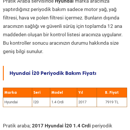
Pratik Araba servisinde
Hyundai
marka aracınıza
yaptırdığınız periyodik bakım sadece motor yağ, yağ
filtresi, hava ve polen filtresi içermez. Bunların dışında
aracınızın sağlığı ve güvenli sürüş için toplamda 12 ana
maddeden oluşan bir kontrol listesi aracınıza uygulanır.
Bu kontroller sonucu aracınızın durumu hakkında size
geniş bilgi sunulur.
Hyundai İ20 Periyodik Bakım Fiyatı
Marka
Seri
Model
Yıl
Hyundai
İ20
1.4 Crdi
2017
7919 TL
Pratik araba;
2017 Hyundai İ20 1.4 Crdi
periyodik