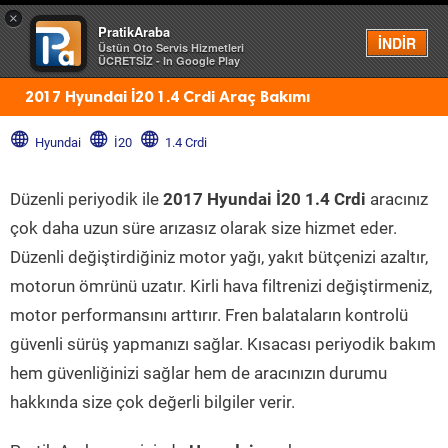
×
PratikAraba
Menü
İNDİR
Üstün Oto Servis Hizmetleri
ÜCRETSİZ - In Google Play
2017 Hyundai İ20 1.4 Crdi Araç Bakımı
Hyundai
İ20
1.4 Crdi
Düzenli periyodik ile
2017 Hyundai İ20 1.4 Crdi
aracınız
çok daha uzun süre arızasız olarak size hizmet eder.
Düzenli değiştirdiğiniz motor yağı, yakıt bütçenizi azaltır,
motorun ömrünü uzatır. Kirli hava filtrenizi değiştirmeniz,
motor performansını arttırır. Fren balataların kontrolü
güvenli sürüş yapmanızı sağlar. Kısacası periyodik bakım
hem güvenliğinizi sağlar hem de aracınızın durumu
hakkında size çok değerli bilgiler verir.