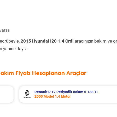
 varsa
tecrübeyle,
2015 Hyundai İ20 1.4 Crdi
aracınızın bakım ve o
 yanınızdayız.
Bakım Fiyatı Hesaplanan Araçlar
 TL
Ford Puma Periyodik Bakım 10.415 TL
2021 Model 1.0 EcoBoost Motor