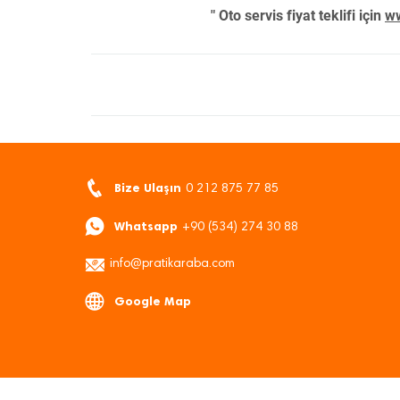
" Oto servis fiyat teklifi için
ww
Bize Ulaşın
0 212 875 77 85
Whatsapp
+90 (534) 274 30 88
info@pratikaraba.com
Google Map