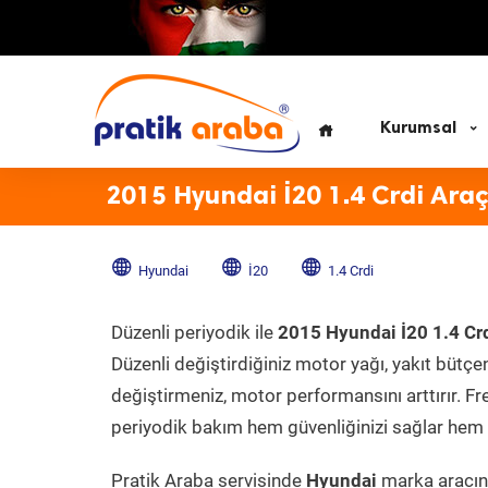
Kurumsal
2015 Hyundai İ20 1.4 Crdi Ara
Hyundai
İ20
1.4 Crdi
Düzenli periyodik ile
2015 Hyundai İ20 1.4 Cr
Düzenli değiştirdiğiniz motor yağı, yakıt bütçeni
değiştirmeniz, motor performansını arttırır. Fr
periyodik bakım hem güvenliğinizi sağlar hem d
Pratik Araba servisinde
Hyundai
marka aracını