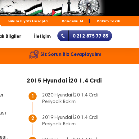
Bakım Fiyatı Hesapla
Randevu Al
Bakım Takibi
0 212 875 77 85
lı Bilgiler
İletişim
Siz Sorun Biz Cevaplayalım
2015 Hyundai İ20 1.4 Crdi
er.
2020 Hyundai İ20 1.4 Crdi
1
Periyodik Bakım
ası
2019 Hyundai İ20 1.4 Crdi
2
Periyodik Bakım
esi,