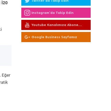
Twitter'da Takip Edin
 İ20
Instagram'da Takip Edin
Youtube Kanalımıza Abone
i
Olun
Google Business Sayfamız
. Eğer
ratik