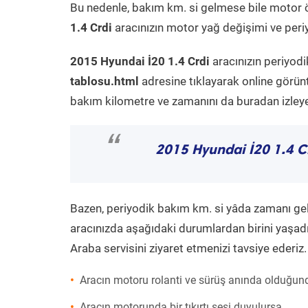
Bu nedenle, bakım km. si gelmese bile motor 
1.4 Crdi
aracınızın motor yağ değişimi ve periy
2015 Hyundai İ20 1.4 Crdi
aracınızın periyodi
tablosu.html
adresine tıklayarak online görün
bakım kilometre ve zamanını da buradan izleyeb
“
2015 Hyundai İ20 1.4 C
Bazen, periyodik bakım km. si yâda zamanı gelme
aracınızda aşağıdaki durumlardan birini yaşadı
Araba servisini ziyaret etmenizi tavsiye ederiz.
Aracın motoru rolanti ve sürüş anında olduğund
Aracın motorunda bir tıkırtı sesi duyulursa