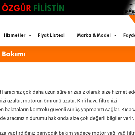
ÖZGÜR
FİLİSTİN
Hizmetler
Fiyat Listesi
Marka & Model
Fayda
ç Bakımı
di
aracınız çok daha uzun süre arızasız olarak size hizmet ed
zi azaltır, motorun ömrünü uzatır. Kirli hava filtrenizi
en balataların kontrolü güvenli sürüş yapmanızı sağlar. Kısac
e aracınızın durumu hakkında size çok değerli bilgiler verir.
za yaptırdığınız periyodik bakım sadece motor yağ, yağ filtr