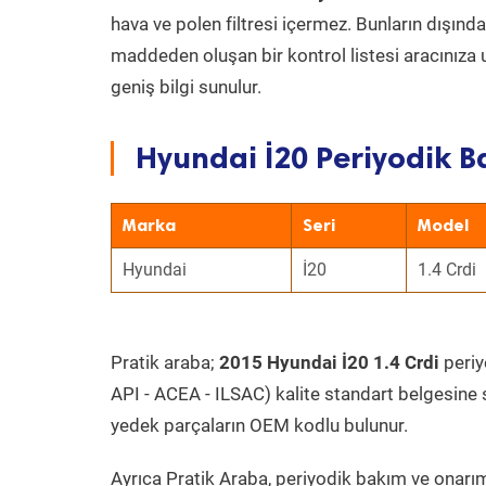
hava ve polen filtresi içermez. Bunların dışınd
maddeden oluşan bir kontrol listesi aracınıza 
geniş bilgi sunulur.
Hyundai İ20 Periyodik B
Marka
Seri
Model
Hyundai
İ20
1.4 Crdi
Pratik araba;
2015 Hyundai İ20 1.4 Crdi
periyo
API - ACEA - ILSAC) kalite standart belgesine 
yedek parçaların OEM kodlu bulunur.
Ayrıca Pratik Araba, periyodik bakım ve onarım