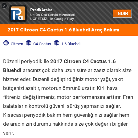
×
PratikAraba
Menü
İNDİR
Üstün Oto Servis Hizmetleri
ÜCRETSİZ - In Google Play
2017 Citroen C4 Cactus 1.6 Bluehdi Araç Bakımı
Citroen
C4 Cactus
1.6 Bluehdi
Düzenli periyodik ile
2017 Citroen C4 Cactus 1.6
Bluehdi
aracınız çok daha uzun süre arızasız olarak size
hizmet eder. Düzenli değiştirdiğiniz motor yağı, yakıt
bütçenizi azaltır, motorun ömrünü uzatır. Kirli hava
filtrenizi değiştirmeniz, motor performansını arttırır. Fren
balataların kontrolü güvenli sürüş yapmanızı sağlar.
Kısacası periyodik bakım hem güvenliğinizi sağlar hem
de aracınızın durumu hakkında size çok değerli bilgiler
verir.