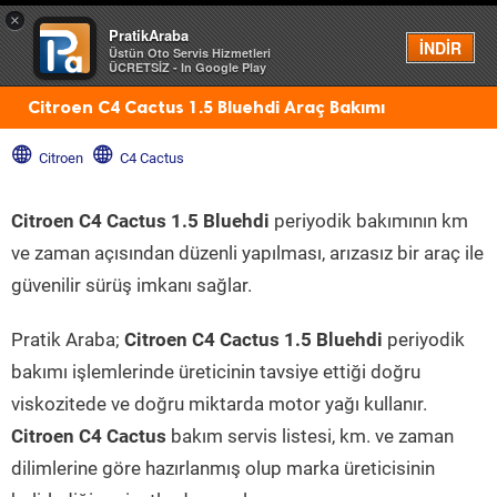
×
PratikAraba
Menü
İNDİR
Üstün Oto Servis Hizmetleri
ÜCRETSİZ - In Google Play
Citroen C4 Cactus 1.5 Bluehdi Araç Bakımı
Citroen
C4 Cactus
Citroen C4 Cactus 1.5 Bluehdi
periyodik bakımının km
ve zaman açısından düzenli yapılması, arızasız bir araç ile
güvenilir sürüş imkanı sağlar.
Pratik Araba;
Citroen C4 Cactus 1.5 Bluehdi
periyodik
bakımı işlemlerinde üreticinin tavsiye ettiği doğru
viskozitede ve doğru miktarda motor yağı kullanır.
Citroen C4 Cactus
bakım servis listesi, km. ve zaman
dilimlerine göre hazırlanmış olup marka üreticisinin