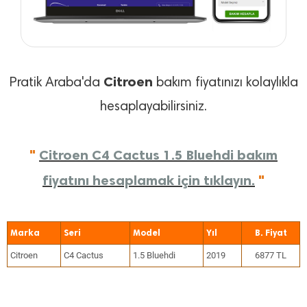
Citroen
Pratik Araba'da
bakım fiyatınızı kolaylıkla
hesaplayabilirsiniz.
"
Citroen C4 Cactus 1.5 Bluehdi bakım
fiyatını hesaplamak için tıklayın.
"
Marka
Seri
Model
Yıl
Citroen
C4 Cactus
1.5 Bluehdi
2019
6877 TL