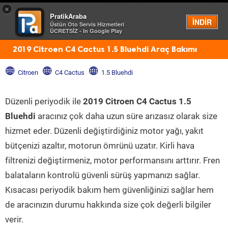
×
PratikAraba
Menü
İNDİR
Üstün Oto Servis Hizmetleri
ÜCRETSİZ - In Google Play
2019 Citroen C4 Cactus 1.5 Bluehdi Araç Bakımı
Citroen
C4 Cactus
1.5 Bluehdi
Düzenli periyodik ile
2019 Citroen C4 Cactus 1.5
Bluehdi
aracınız çok daha uzun süre arızasız olarak size
hizmet eder. Düzenli değiştirdiğiniz motor yağı, yakıt
bütçenizi azaltır, motorun ömrünü uzatır. Kirli hava
filtrenizi değiştirmeniz, motor performansını arttırır. Fren
balataların kontrolü güvenli sürüş yapmanızı sağlar.
Kısacası periyodik bakım hem güvenliğinizi sağlar hem
de aracınızın durumu hakkında size çok değerli bilgiler
verir.