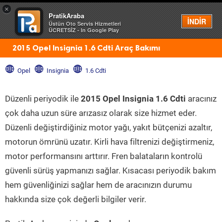
×
PratikAraba
Menü
İNDİR
Üstün Oto Servis Hizmetleri
ÜCRETSİZ - In Google Play
2015 Opel Insignia 1.6 Cdti Araç Bakımı
Opel
Insignia
1.6 Cdti
Düzenli periyodik ile
2015 Opel Insignia 1.6 Cdti
aracınız
çok daha uzun süre arızasız olarak size hizmet eder.
Düzenli değiştirdiğiniz motor yağı, yakıt bütçenizi azaltır,
motorun ömrünü uzatır. Kirli hava filtrenizi değiştirmeniz,
motor performansını arttırır. Fren balataların kontrolü
güvenli sürüş yapmanızı sağlar. Kısacası periyodik bakım
hem güvenliğinizi sağlar hem de aracınızın durumu
hakkında size çok değerli bilgiler verir.