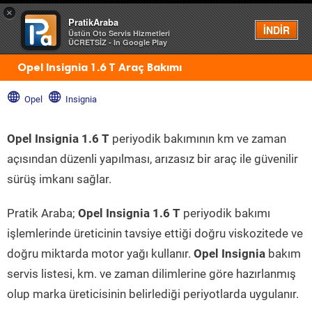
×
PratikAraba
Menü
İNDİR
Üstün Oto Servis Hizmetleri
ÜCRETSİZ - In Google Play
Opel Insignia 1.6 T Araç Bakımı
Opel
Insignia
Opel Insignia 1.6 T
periyodik bakımının km ve zaman
açısından düzenli yapılması, arızasız bir araç ile güvenilir
sürüş imkanı sağlar.
Pratik Araba;
Opel Insignia 1.6 T
periyodik bakımı
işlemlerinde üreticinin tavsiye ettiği doğru viskozitede ve
doğru miktarda motor yağı kullanır.
Opel Insignia
bakım
servis listesi, km. ve zaman dilimlerine göre hazırlanmış
olup marka üreticisinin belirlediği periyotlarda uygulanır.