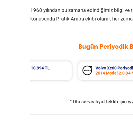
1968 yılından bu zamana edindiğimiz bilgi ve 
konusunda Pratik Araba ekibi olarak her zaman
Bugün Periyodik 
kım 10.267 TL
Seat Leon Periyodik Bakım 7
r
2013 Model 1.2 Tsi Motor
" Oto servis fiyat teklifi için
ww