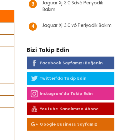
Jaguar Xj 3.0 Sdv6 Periyodik
3
Bakım
Jaguar Xj 3.0 v6 Periyodik Bakım
4
Bizi Takip Edin
Facebook Sayfamızı Beğenin
Twitter'da Takip Edin
Instagram'da Takip Edin
Youtube Kanalımıza Abone
Olun
Google Business Sayfamız