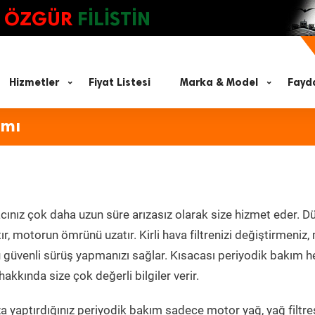
ÖZGÜR
FİLİSTİN
Hizmetler
Fiyat Listesi
Marka & Model
Fayda
ımı
cınız çok daha uzun süre arızasız olarak size hizmet eder. Dü
tır, motorun ömrünü uzatır. Kirli hava filtrenizi değiştirmeniz
olü güvenli sürüş yapmanızı sağlar. Kısacası periyodik bakım 
akkında size çok değerli bilgiler verir.
 yaptırdığınız periyodik bakım sadece motor yağ, yağ filtres