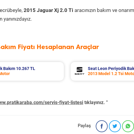
tecrübeyle,
2015 Jaguar Xj 2.0 Ti
aracınızın bakım ve onarım
 yanınızdayız.
Bakım Fiyatı Hesaplanan Araçlar
.135 TL
Opel Crossland Periyodik Bakım 
2023 Model 1.2 T Motor
w.pratikaraba.com/servis-fiyat-listesi
tıklayınız. "
Paylaş