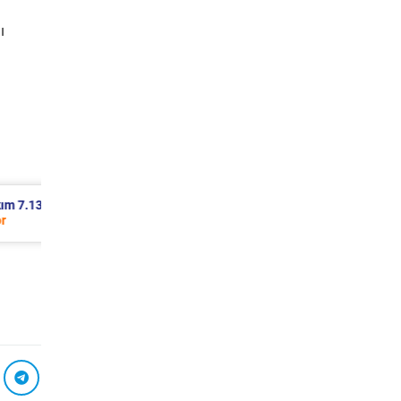
ı
7.873 TL
Citroen Xsara Periyodik Bakım 6.643 
2004 Model 1.4 Hdi Motor