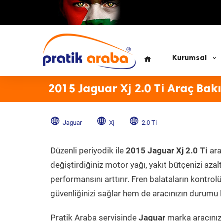
Kurumsal
2015 Jaguar Xj 2.0 Ti Araç Bak
Jaguar
Xj
2.0 Ti
Düzenli periyodik ile
2015 Jaguar Xj 2.0 Ti
ara
değiştirdiğiniz motor yağı, yakıt bütçenizi azal
performansını arttırır. Fren balataların kontr
güvenliğinizi sağlar hem de aracınızın durumu h
Pratik Araba servisinde
Jaguar
marka aracınıza