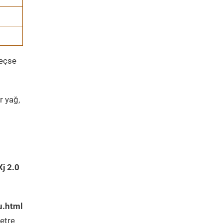
geçse
r yağ,
j 2.0
u.html
etre