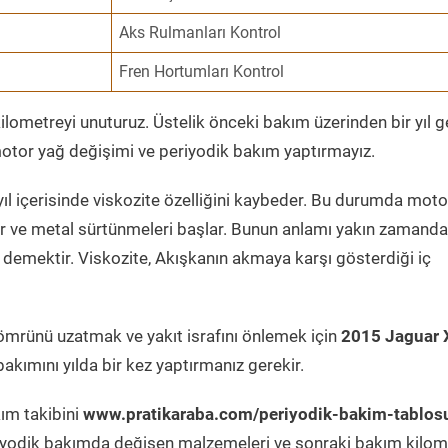
Aks Rulmanları Kontrol
Fren Hortumları Kontrol
ometreyi unuturuz. Üstelik önceki bakım üzerinden bir yıl 
tor yağ değişimi ve periyodik bakım yaptırmayız.
ıl içerisinde viskozite özelliğini kaybeder. Bu durumda moto
er ve metal sürtünmeleri başlar. Bunun anlamı yakın zamanda
demektir. Viskozite, Akışkanın akmaya karşı gösterdiği iç
ömrünü uzatmak ve yakıt israfını önlemek için
2015 Jaguar X
akımını yılda bir kez yaptırmanız gerekir.
kım takibini
www.pratikaraba.com/periyodik-bakim-tablos
eriyodik bakımda değişen malzemeleri ve sonraki bakım kilom