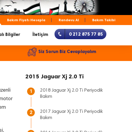
Bakım Fiyatı Hesapla
Randevu Al
Bakım Takibi
0 212 875 77 85
lı Bilgiler
İletişim
Siz Sorun Biz Cevaplayalım
2015 Jaguar Xj 2.0 Ti
zenli
2018 Jaguar Xj 2.0 Ti Periyodik
1
Bakım
, motor
hem
2017 Jaguar Xj 2.0 Ti Periyodik
2
Bakım
i,