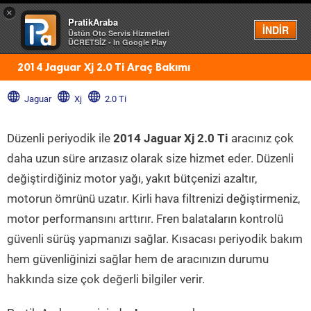
×
PratikAraba
Menü
İNDİR
Üstün Oto Servis Hizmetleri
ÜCRETSİZ - In Google Play
2014 Jaguar Xj 2.0 Ti Araç Bakımı
Jaguar
Xj
2.0 Ti
Düzenli periyodik ile
2014 Jaguar Xj 2.0 Ti
aracınız çok
daha uzun süre arızasız olarak size hizmet eder. Düzenli
değiştirdiğiniz motor yağı, yakıt bütçenizi azaltır,
motorun ömrünü uzatır. Kirli hava filtrenizi değiştirmeniz,
motor performansını arttırır. Fren balataların kontrolü
güvenli sürüş yapmanızı sağlar. Kısacası periyodik bakım
hem güvenliğinizi sağlar hem de aracınızın durumu
hakkında size çok değerli bilgiler verir.