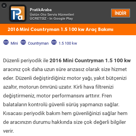
×
PratikAraba
Menü
İNDİR
Üstün Oto Servis Hizmetleri
ÜCRETSİZ - In Google Play
2016 Mini Countryman 1.5 100 kw Araç Bakımı
Mini
Countryman
1.5 100 kw
Düzenli periyodik ile
2016 Mini Countryman 1.5 100 kw
aracınız çok daha uzun süre arızasız olarak size hizmet
eder. Düzenli değiştirdiğiniz motor yağı, yakıt bütçenizi
azaltır, motorun ömrünü uzatır. Kirli hava filtrenizi
değiştirmeniz, motor performansını arttırır. Fren
balataların kontrolü güvenli sürüş yapmanızı sağlar.
Kısacası periyodik bakım hem güvenliğinizi sağlar hem
de aracınızın durumu hakkında size çok değerli bilgiler
verir.