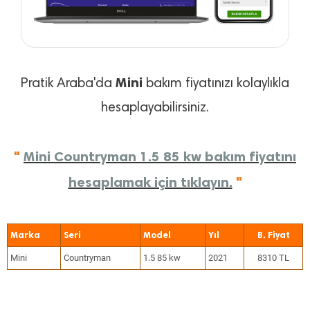
Mini
Pratik Araba'da
bakım fiyatınızı kolaylıkla
hesaplayabilirsiniz.
"
Mini Countryman 1.5 85 kw bakım fiyatını
hesaplamak için tıklayın.
"
Marka
Seri
Model
Yıl
Mini
Countryman
1.5 85 kw
2021
8310 TL