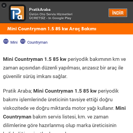
×
PratikAraba
Menü
İNDİR
Üstün Oto Servis Hizmetleri
ÜCRETSİZ - In Google Play
Mini Countryman 1.5 85 kw Araç Bakımı
Mini
Countryman
Mini Countryman 1.5 85 kw
periyodik bakımının km ve
zaman açısından düzenli yapılması, arızasız bir araç ile
güvenilir sürüş imkanı sağlar.
Pratik Araba;
Mini Countryman 1.5 85 kw
periyodik
bakımı işlemlerinde üreticinin tavsiye ettiği doğru
viskozitede ve doğru miktarda motor yağı kullanır.
Mini
Countryman
bakım servis listesi, km. ve zaman
dilimlerine göre hazırlanmış olup marka üreticisinin