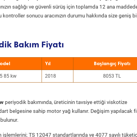
acınızın sağlığı ve güvenli sürüş için toplamda 12 ana madded
 Bu kontroller sonucu aracınızın durumu hakkında size geniş bi
ik Bakım Fiyatı
odel
Yıl
Başlangıç Fiyatı
.5 85 kw
2018
8053 TL
kw
periyodik bakımında, üreticinin tavsiye ettiği viskotize
dart belgesine sahip motor yağ kullanır. Değişim yapılacak fi
bulunur.
 işlemlerini; TS 12047 standartlarında ve 4077 sayılı tüketic