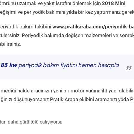
ömrünü uzatmak ve yakıt israfını önlemek için
2018 Mini
ğişimi ve periyodik bakımını yılda bir kez yaptırmanız gerek
periyodik bakım takibini
www.pratikaraba.com/periyodik-b
tülersiniz. Periyodik bakımda değişen malzemeleri ve sonrak
ilirsiniz.
 85 kw
periyodik bakım fiyatını hemen hesapla
”
diği halde aracınızın yeni bir motor yağına ihtiyacı olabilir
ğınızı düşünüyorsanız Pratik Araba ekibini aramanızı yâda P
an daha gürültülü çalışıyorsa