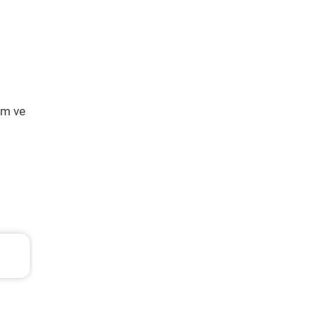
ım ve
Fiat Marea Periyodik Bakım 4.946 TL
2004 Model 1.6 Motor