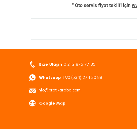
" Oto servis fiyat teklifi için
ww
Bize Ulaşın
0 212 875 77 85
Whatsapp
+90 (534) 274 30 88
info@pratikaraba.com
Google Map