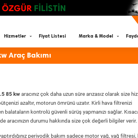
ÖZGÜR
FİLİSTİN
Hizmetler
Fiyat Listesi
Marka & Model
Fayda
kw Araç Bakımı
.5 85 kw
aracınız çok daha uzun süre arızasız olarak size hi
ütçenizi azaltır, motorun ömrünü uzatır. Kirli hava filtrenizi
en balataların kontrolü güvenli sürüş yapmanızı sağlar. Kısac
e aracınızın durumu hakkında size çok değerli bilgiler verir.
aptırdığınız periyodik bakım sadece motor yağ, yağ filtresi,