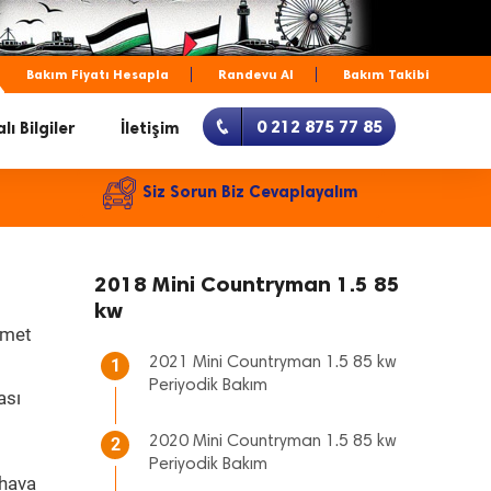
Bakım Fiyatı Hesapla
Randevu Al
Bakım Takibi
0 212 875 77 85
lı Bilgiler
İletişim
Siz Sorun Biz Cevaplayalım
2018 Mini Countryman 1.5 85
kw
zmet
2021 Mini Countryman 1.5 85 kw
1
Periyodik Bakım
ası
2020 Mini Countryman 1.5 85 kw
2
Periyodik Bakım
 hava