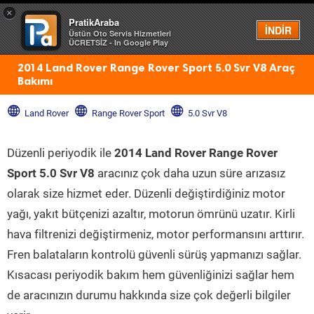
×
PratikAraba
Menü
İNDİR
Üstün Oto Servis Hizmetleri
ÜCRETSİZ - In Google Play
2014 Land Rover Range Rover Sport 5.0 Svr V8 Araç
Bakımı
Land Rover
Range Rover Sport
5.0 Svr V8
Düzenli periyodik ile
2014 Land Rover Range Rover
Sport 5.0 Svr V8
aracınız çok daha uzun süre arızasız
olarak size hizmet eder. Düzenli değiştirdiğiniz motor
yağı, yakıt bütçenizi azaltır, motorun ömrünü uzatır. Kirli
hava filtrenizi değiştirmeniz, motor performansını arttırır.
Fren balataların kontrolü güvenli sürüş yapmanızı sağlar.
Kısacası periyodik bakım hem güvenliğinizi sağlar hem
de aracınızın durumu hakkında size çok değerli bilgiler