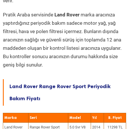
verir.
Pratik Araba servisinde
Land Rover
marka aracınıza
yaptırdığınız periyodik bakım sadece motor yağ, yağ
filtresi, hava ve polen filtresi içermez. Bunların dışında
aracınızın sağlığı ve güvenli sürüş için toplamda 12 ana
maddeden oluşan bir kontrol listesi aracınıza uygulanır.
Bu kontroller sonucu aracınızın durumu hakkında size
geniş bilgi sunulur.
Land Rover Range Rover Sport Periyodik
Bakım Fiyatı
Marka
Seri
Model
Yıl
Land Rover
Range Rover Sport
5.0 Svr V8
2014
11298 TL