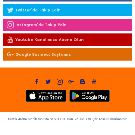
Twitter'da Takip Edin
Instagram'da Takip Edin
Youtube Kanalımıza Abone Olun
Google Business Sayfamız
Pratik Araba bir "Üstün Oto Servis Hiz. San. ve Tic. Ltd. Şti." tescilli markasıdır.