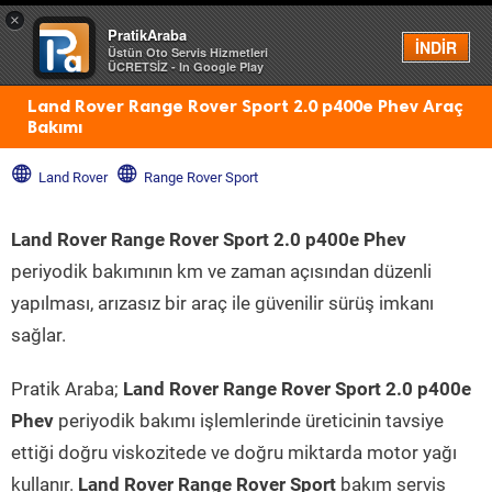
×
PratikAraba
Menü
İNDİR
Üstün Oto Servis Hizmetleri
ÜCRETSİZ - In Google Play
Land Rover Range Rover Sport 2.0 p400e Phev Araç
Bakımı
Land Rover
Range Rover Sport
Land Rover Range Rover Sport 2.0 p400e Phev
periyodik bakımının km ve zaman açısından düzenli
yapılması, arızasız bir araç ile güvenilir sürüş imkanı
sağlar.
Pratik Araba;
Land Rover Range Rover Sport 2.0 p400e
Phev
periyodik bakımı işlemlerinde üreticinin tavsiye
ettiği doğru viskozitede ve doğru miktarda motor yağı
kullanır.
Land Rover Range Rover Sport
bakım servis