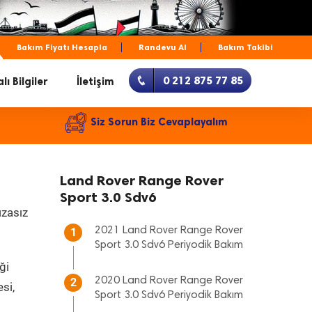
Bakım Fiyatı Hesapla
Randevu Al
Bakım Takibi
0 212 875 77 85
lı Bilgiler
İletişim
Siz Sorun Biz Cevaplayalım
Land Rover Range Rover
Sport 3.0 Sdv6
ızasız
2021 Land Rover Range Rover
1
Sport 3.0 Sdv6 Periyodik Bakım
ği
2020 Land Rover Range Rover
2
si,
Sport 3.0 Sdv6 Periyodik Bakım