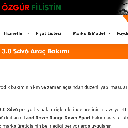
ÖZGÜR
FİLİSTİN
Hizmetler
Fiyat Listesi
Marka & Model
Fayda
 3.0 Sdv6 Araç Bakımı
yodik bakımının km ve zaman açısından düzenli yapılması, ar
3.0 Sdv6
periyodik bakımı işlemlerinde üreticinin tavsiye etti
ı kullanır.
Land Rover Range Rover Sport
bakım servis liste
marka üreticisinin belirlediği periyotlarda uygulanır.