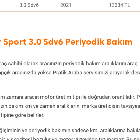
3.0 Sdv6
2021
13334 TL
 Sport 3.0 Sdv6 Periyodik Bakım
araç sahibi olarak aracınızın periyodik bakım aralıklarını araç
itapçık aracınızda yoksa Pratik Araba servisimizi arayarak
des
m zamanı aracın motor üretim tipi ile doğrudan orantılıdır. P
ızın bakım km ve zaman aralıklarını marka üreticisin tavsiye
ipine göre belirler.
işiminin ve periyodik bakımın sadece km. aralıklarına bakıl
nla viskozitesi bozulur ve motor yüzeyinde tutunamaz. Bu n