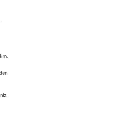
.
 km.
eden
niz.