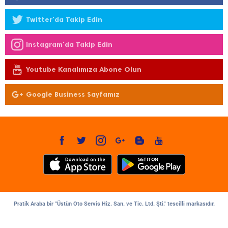
Twitter'da Takip Edin
Instagram'da Takip Edin
Youtube Kanalımıza Abone Olun
Google Business Sayfamız
Pratik Araba bir "Üstün Oto Servis Hiz. San. ve Tic. Ltd. Şti." tescilli markasıdır.