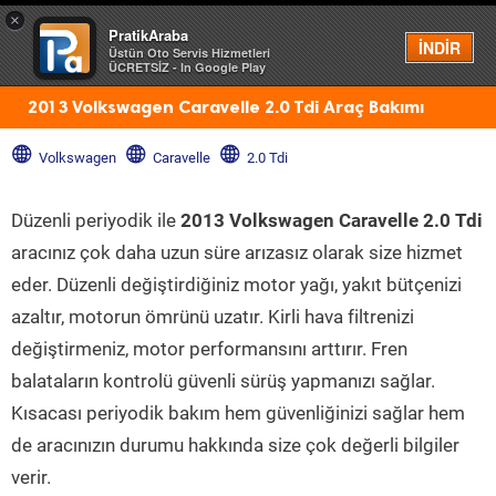
×
PratikAraba
Menü
İNDİR
Üstün Oto Servis Hizmetleri
ÜCRETSİZ - In Google Play
2013 Volkswagen Caravelle 2.0 Tdi Araç Bakımı
Volkswagen
Caravelle
2.0 Tdi
Düzenli periyodik ile
2013 Volkswagen Caravelle 2.0 Tdi
aracınız çok daha uzun süre arızasız olarak size hizmet
eder. Düzenli değiştirdiğiniz motor yağı, yakıt bütçenizi
azaltır, motorun ömrünü uzatır. Kirli hava filtrenizi
değiştirmeniz, motor performansını arttırır. Fren
balataların kontrolü güvenli sürüş yapmanızı sağlar.
Kısacası periyodik bakım hem güvenliğinizi sağlar hem
de aracınızın durumu hakkında size çok değerli bilgiler
verir.