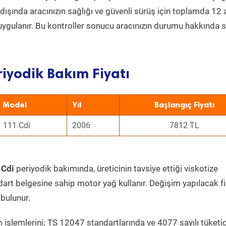
ın dışında aracınızın sağlığı ve güvenli sürüş için toplamda 12
uygulanır. Bu kontroller sonucu aracınızın durumu hakkında s
riyodik Bakım Fiyatı
Model
Yıl
Başlangıç Fiyatı
111 Cdi
2006
7812 TL
 Cdi
periyodik bakımında, üreticinin tavsiye ettiği viskotize
dart belgesine sahip motor yağ kullanır. Değişim yapılacak fi
bulunur.
 işlemlerini; TS 12047 standartlarında ve 4077 sayılı tüketic