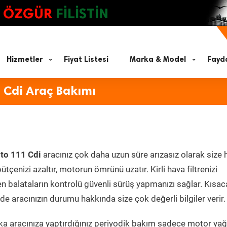
ÖZGÜR
FİLİSTİN
Hizmetler
Fiyat Listesi
Marka & Model
Fayda
 Cdi Araç Bakımı
to 111 Cdi
aracınız çok daha uzun süre arızasız olarak size
ütçenizi azaltır, motorun ömrünü uzatır. Kirli hava filtrenizi
en balataların kontrolü güvenli sürüş yapmanızı sağlar. Kısac
e aracınızın durumu hakkında size çok değerli bilgiler verir.
a aracınıza yaptırdığınız periyodik bakım sadece motor yağ