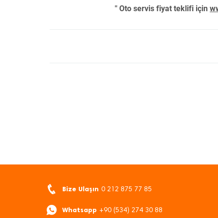
" Oto servis fiyat teklifi için
ww
Bize Ulaşın
0 212 875 77 85
Whatsapp
+90 (534) 274 30 88