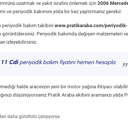
ömrünü uzatmak ve yakıt israfını önlemek için
2006 Mercede
i ve periyodik bakımını yılda bir kez yaptırmanız gerekir.
n periyodik bakım takibini
www.pratikaraba.com/periyodik-
e görüntülersiniz. Periyodik bakımda değişen malzemeleri v
 izleyebilirsiniz.
111 Cdi
periyodik bakım fiyatını hemen hesapla
”
diği halde aracınızın yeni bir motor yağına ihtiyacı olabilir
ğınızı düşünüyorsanız Pratik Araba ekibini aramanızı yâda P
an daha gürültülü çalışıyorsa