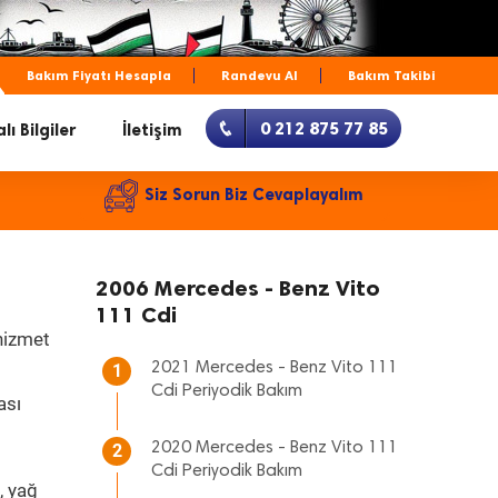
Bakım Fiyatı Hesapla
Randevu Al
Bakım Takibi
0 212 875 77 85
lı Bilgiler
İletişim
Siz Sorun Biz Cevaplayalım
2006 Mercedes - Benz Vito
111 Cdi
 hizmet
2021 Mercedes - Benz Vito 111
1
Cdi Periyodik Bakım
ası
2020 Mercedes - Benz Vito 111
2
Cdi Periyodik Bakım
, yağ