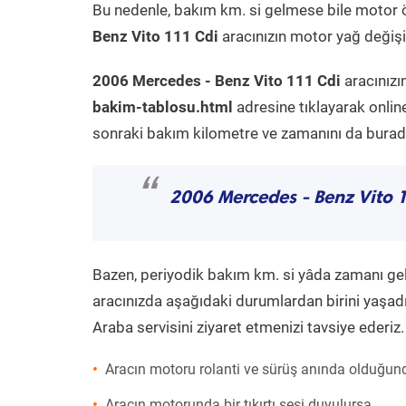
Bu nedenle, bakım km. si gelmese bile motor 
Benz Vito 111 Cdi
aracınızın motor yağ değişim
2006 Mercedes - Benz Vito 111 Cdi
aracınızı
bakim-tablosu.html
adresine tıklayarak onlin
sonraki bakım kilometre ve zamanını da buradan
“
2006 Mercedes - Benz Vito 
Bazen, periyodik bakım km. si yâda zamanı gelme
aracınızda aşağıdaki durumlardan birini yaşadı
Araba servisini ziyaret etmenizi tavsiye ederiz.
Aracın motoru rolanti ve sürüş anında olduğund
Aracın motorunda bir tıkırtı sesi duyulursa