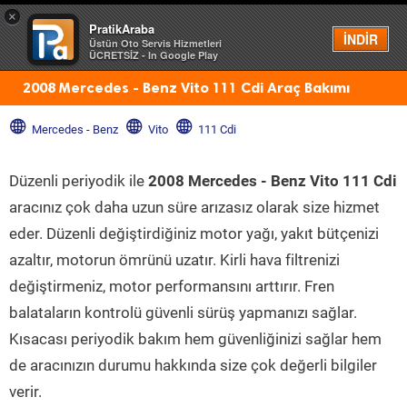
×
PratikAraba
Menü
İNDİR
Üstün Oto Servis Hizmetleri
ÜCRETSİZ - In Google Play
2008 Mercedes - Benz Vito 111 Cdi Araç Bakımı
Mercedes - Benz
Vito
111 Cdi
Düzenli periyodik ile
2008 Mercedes - Benz Vito 111 Cdi
aracınız çok daha uzun süre arızasız olarak size hizmet
eder. Düzenli değiştirdiğiniz motor yağı, yakıt bütçenizi
azaltır, motorun ömrünü uzatır. Kirli hava filtrenizi
değiştirmeniz, motor performansını arttırır. Fren
balataların kontrolü güvenli sürüş yapmanızı sağlar.
Kısacası periyodik bakım hem güvenliğinizi sağlar hem
de aracınızın durumu hakkında size çok değerli bilgiler
verir.