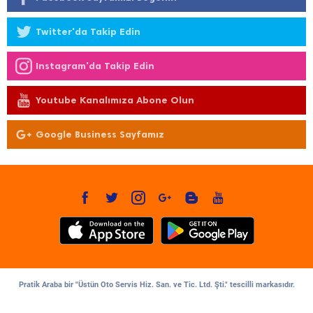
Twitter'da Takip Edin
Instagram'da Takip Edin
Youtube Kanalımıza Abone Olun
Google Business Sayfamız
Pratik Araba bir "Üstün Oto Servis Hiz. San. ve Tic. Ltd. Şti." tescilli markasıdır.